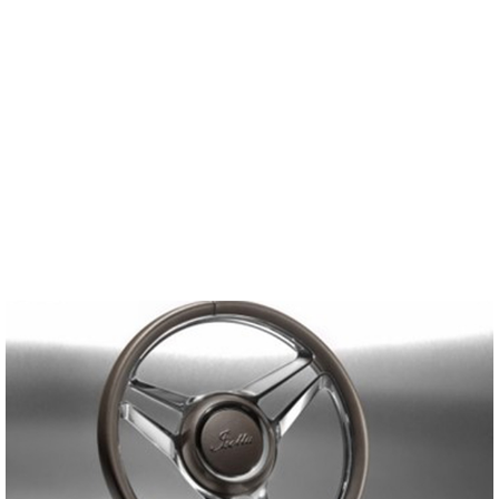
Galvani lanceert de Ventisei op BOOT
Düsseldorf
(Nieuws)
Eelderwolde, 27 november 2023 - Het Nederlandse Galvani Boats, lanceert
op BOOT Düsseldorf (Hal 4B01)…
Lees verder >>