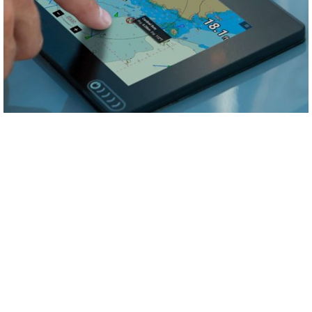
03 MEI 2022
Raymarine Axiom+
(Nieuws)
Alle informatie over motorprestaties, status van de accu's en actieradius
onder je vingertoppen. Maar je…
Lees verder >>