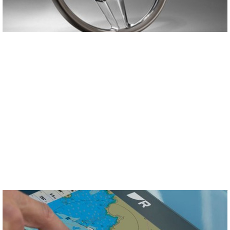
08 MEI 2022
Innovatie, design en kwaliteit aan het roer
(Nieuws)
Onze stuurwielen zijn afkomstig van een familiebedrijf in Noordoost-Italië
genaamd Isotta. Innovatie, design en kwaliteit…
Lees verder >>