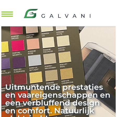
Mobile Menu Toggle
Uitmuntende prestaties
en vaareigenschappen en
een verbluffend design
en comfort. Natuurlijk